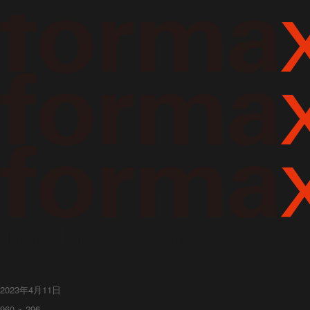
img_history180
投
2023年4月11日
稿
フ
960 × 296