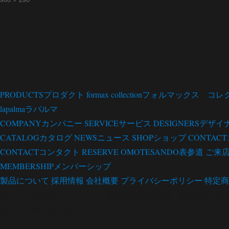
日:
ル
サ
イ
ズ
PRODUCTS
プロダクト
formax collection
フォルマックス コレ
lapalma
ラパルマ
COMPANY
カンパニー
SERVICE
サービス
DESIGNERS
デザイ
CATALOG
カタログ
NEWS
ニュース
SHOP
ショップ
CONTACT
CONTACT
コンタクト
RESERVE OMOTESANDO
表参道 ご来
MEMBERSHIP
メンバーシップ
製品について
採用情報
会社概要
プライバシーポリシー
特定商
当サイトの内容、テキスト、画像等の無断転載・無断使用を固
© 2020 estic origin group All rights reserved.