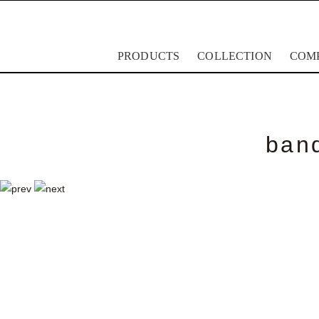
PRODUCTS
COLLECTION
COM
lapalma
ラパルマ
ban