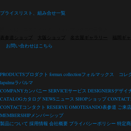
プライスリスト、組み合せ一覧
詳しくは、エスティック フォルマックスの直営店
表参道ショップ
、
大阪ショップ
、
名古屋ギャラリー
、
福岡ギャ
お問い合わせはこちら
PRODUCTS
プロダクト
formax collection
フォルマックス コレ
lapalma
ラパルマ
COMPANY
カンパニー
SERVICE
サービス
DESIGNERS
デザイ
CATALOG
カタログ
NEWS
ニュース
SHOP
ショップ
CONTACT
CONTACT
コンタクト
RESERVE OMOTESANDO
表参道 ご来
MEMBERSHIP
メンバーシップ
製品について
採用情報
会社概要
プライバシーポリシー
特定商