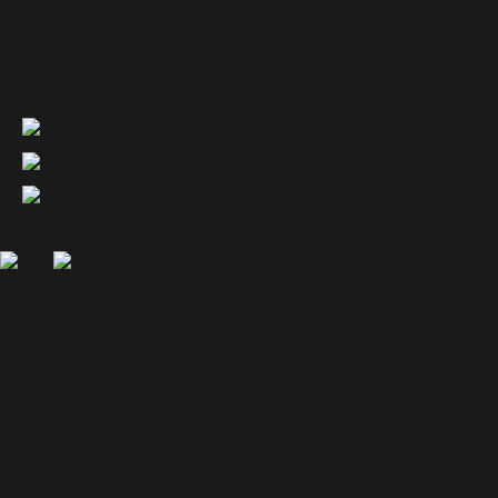
Lapalma・YO
ラパルマ・ヨー
昇降式キャンチレバーテーブル。 ソファまわり、ダイニング
使用。耐衝撃性、耐摩耗性、抗菌性、撥水性などに優れ、指紋