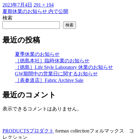
投
フ
2023年7月4日
291 × 194
稿
ル
夏期休業のお知らせ
内で公開
投
日:
サ
検索
稿
イ
検索
ズ
ナ
最近の投稿
ビ
ゲ
夏季休業のお知らせ
［徳島本社］臨時休業のお知らせ
ー
［徳島］Life Style Laboratory 休業のお知らせ
シ
GW期間中の営業日に関するお知らせ
［表参道店］Fabric Archive Sale
ョ
ン
最近のコメント
表示できるコメントはありません。
PRODUCTS
プロダクト
formax collection
フォルマックス コ
レクション