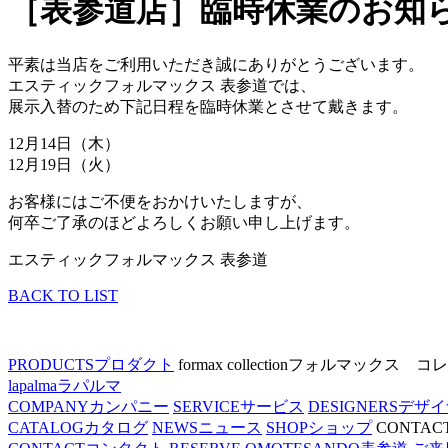
［表参道店］臨時休業のお知
平素は当店をご利用いただき誠にありがとうございます。
エスティックフォルマックス 表参道では、
展示入替のため下記日程を臨時休業とさせて戴きます。
12月14日（木）
12月19日（火）
お客様にはご不便をおかけいたしますが、
何卒ご了承のほどよろしくお願い申し上げます。
エスティックフォルマックス 表参道
BACK TO LIST
PRODUCTS
プロダクト
formax collection
フォルマックス コレ
lapalma
ラパルマ
COMPANY
カンパニー
SERVICE
サービス
DESIGNERS
デザイ
CATALOG
カタログ
NEWS
ニュース
SHOP
ショップ
CONTAC