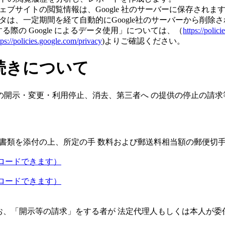
ブサイトの閲覧情報は、Google 社のサーバーに保存されま
は、一定期間を経て自動的にGoogle社のサーバーから削除
る際の Google によるデータ使用」については、（
https://polic
tps://policies.google.com/privacy
)よりご確認ください。
続きについて
の開示・変更・利用停止、消去、第三者へ の提供の停止の請求
書類を添付の上、所定の手 数料および郵送料相当額の郵便切
ンロードできます）
ンロードできます）
お、「開示等の請求」をする者が 法定代理人もしくは本人が委