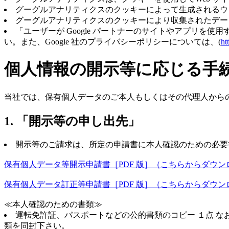
グーグルアナリティクスのクッキーによって生成されるウェ
グーグルアナリティクスのクッキーにより収集されたデータ
「ユーザーが Google パートナーのサイトやアプリを使用す
い。また、Google 社のプライバシーポリシーについては、(
ht
個人情報の開示等に応じる手
当社では、保有個人データのご本人もしくはその代理人から
1. 「開示等の申し出先」
開示等のご請求は、所定の申請書に本人確認のための必要
保有個人データ等開示申請書［PDF 版］（こちらからダウ
保有個人データ訂正等申請書［PDF 版］（こちらからダウ
≪本人確認のための書類≫
運転免許証、パスポートなどの公的書類のコピー １点 な
類を同封下さい。