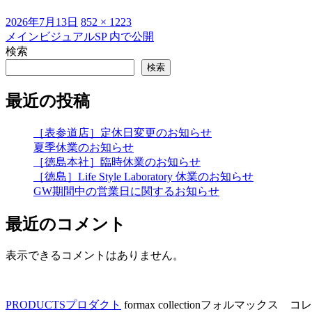
投
フ
2026年7月13日
852 × 1223
稿
ル
メインビジュアルSP
内で公開
投
日:
サ
検索
稿
イ
検索
ズ
ナ
最近の投稿
ビ
ゲ
［表参道店］定休日変更のお知らせ
夏季休業のお知らせ
ー
［徳島本社］臨時休業のお知らせ
シ
［徳島］Life Style Laboratory 休業のお知らせ
GW期間中の営業日に関するお知らせ
ョ
ン
最近のコメント
表示できるコメントはありません。
PRODUCTS
プロダクト
formax collection
フォルマックス コレ