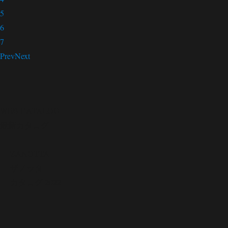
5
6
7
Prev
Next
WEB CATALOG
最新カタログ
ZANOTTA
ザノッタ
カタログ 2022