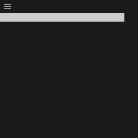
ザノッタ
イタリアモダンの革新的な名作
ザノッタ社は設立以来、卓越した発想力、開発力、技術力によ
ってイタリアモダンの革新的な製品を次々と発表してきまし
た。数々のコンパッソ・ドーロ賞を受賞、歴史に残る名作家具
をつくり続けています。