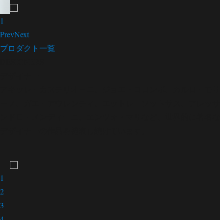
1
Prev
Next
プロダクト一覧
DESIGNERS
デザイナー
アキッレ・カステリオーニ、ジョエ・コロンボ、カルロ・モリ
ーノ、ガエ・アウレンティ、エットレ・ソットサス、アレッサ
ンドロ・メンディーニ、エンツォ・マリなど、世界的に著名な
デザイナーの作品を発表し続けています。
1
2
3
4