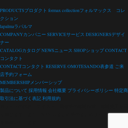
PRODUCTS
プロダクト
formax collection
フォルマックス コレ
クション
lapalma
ラパルマ
COMPANY
カンパニー
SERVICE
サービス
DESIGNERS
デザイ
ナー
CATALOG
カタログ
NEWS
ニュース
SHOP
ショップ
CONTACT
コンタクト
CONTACT
コンタクト
RESERVE OMOTESANDO
表参道 ご来
店予約フォーム
MEMBERSHIP
メンバーシップ
製品について
採用情報
会社概要
プライバシーポリシー
特定商
取引法に基づく表記
利用規約
当サイトの内容、テキスト、画像等の無断転載・無断使用を固
く禁じます。また、NAVERまとめ等のまとめサイトへの引用
を厳禁いたします。