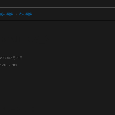
前の画像
次の画像
bramley_3
投
2023年5月22日
稿
フ
1240 × 700
日:
ル
サ
イ
ズ
投
BRAMLEY
稿