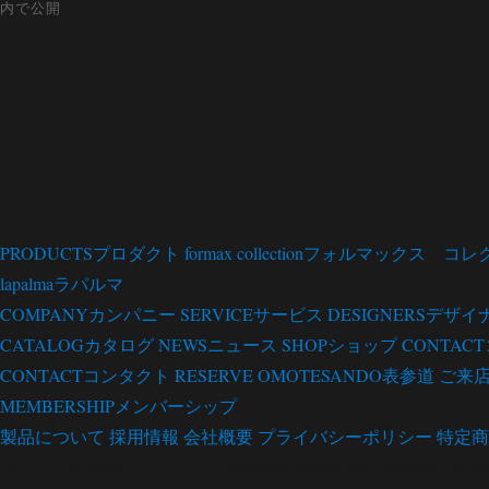
内で公開
ナ
ビ
ゲ
ー
シ
PRODUCTS
プロダクト
formax collection
フォルマックス コレ
ョ
lapalma
ラパルマ
ン
COMPANY
カンパニー
SERVICE
サービス
DESIGNERS
デザイ
CATALOG
カタログ
NEWS
ニュース
SHOP
ショップ
CONTACT
CONTACT
コンタクト
RESERVE OMOTESANDO
表参道 ご来
MEMBERSHIP
メンバーシップ
製品について
採用情報
会社概要
プライバシーポリシー
特定商
当サイトの内容、テキスト、画像等の無断転載・無断使用を固