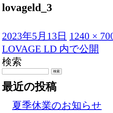
lovageld_3
投
フ
2023年5月13日
1240 × 70
稿
ル
日:
サ
投
LOVAGE LD
内で公開
イ
ズ
稿
検索
ナ
ビ
検索
ゲ
最近の投稿
ー
シ
ョ
夏季休業のお知らせ
ン