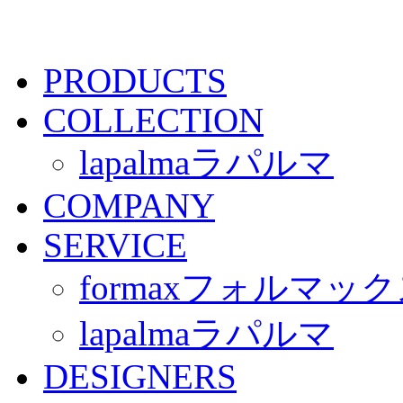
PRODUCTS
COLLECTION
lapalma
ラパルマ
COMPANY
SERVICE
formax
フォルマック
lapalma
ラパルマ
DESIGNERS