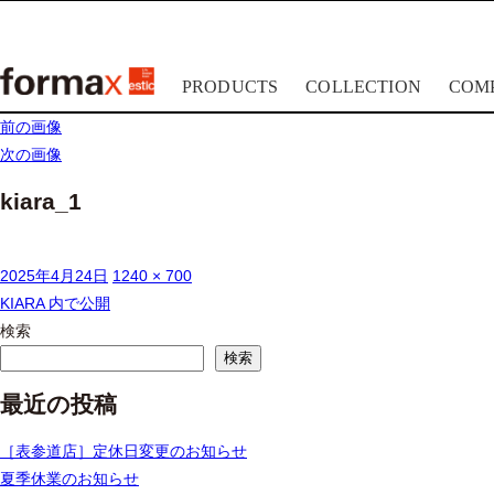
PRODUCTS
COLLECTION
COM
lapalma
前の画像
ラパルマ
次の画像
kiara_1
投
フ
2025年4月24日
1240 × 700
投
稿
ル
KIARA
内で公開
稿
日:
サ
検索
ナ
イ
検索
ビ
ズ
最近の投稿
ゲ
ー
［表参道店］定休日変更のお知らせ
シ
夏季休業のお知らせ