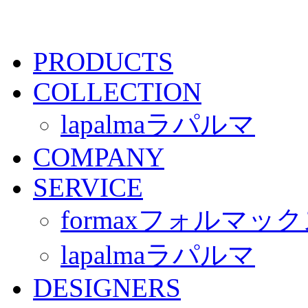
PRODUCTS
COLLECTION
lapalma
ラパルマ
COMPANY
SERVICE
formax
フォルマック
lapalma
ラパルマ
DESIGNERS