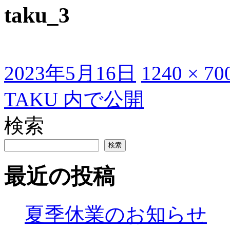
taku_3
投
フ
2023年5月16日
1240 × 70
稿
ル
日:
サ
投
TAKU
内で公開
イ
ズ
稿
検索
ナ
ビ
検索
ゲ
最近の投稿
ー
シ
ョ
夏季休業のお知らせ
ン