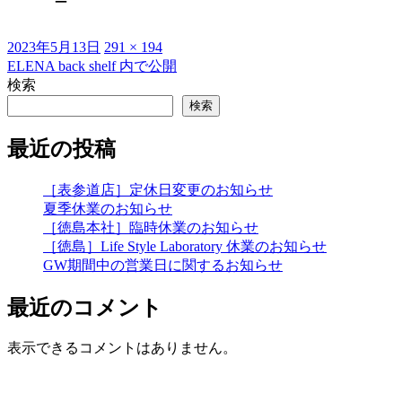
投
フ
2023年5月13日
291 × 194
稿
ル
ELENA back shelf
内で公開
投
日:
サ
検索
稿
イ
検索
ズ
ナ
最近の投稿
ビ
ゲ
［表参道店］定休日変更のお知らせ
夏季休業のお知らせ
ー
［徳島本社］臨時休業のお知らせ
シ
［徳島］Life Style Laboratory 休業のお知らせ
GW期間中の営業日に関するお知らせ
ョ
ン
最近のコメント
表示できるコメントはありません。