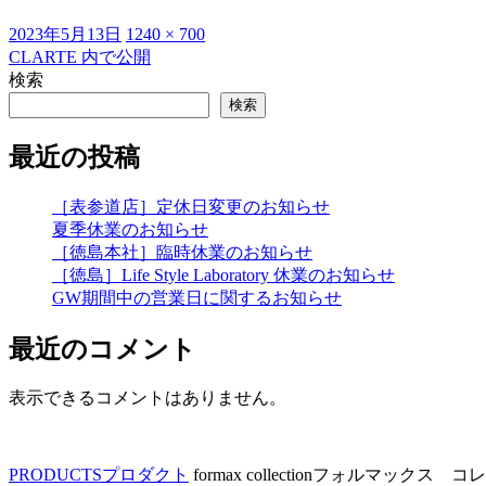
投
フ
2023年5月13日
1240 × 700
稿
ル
CLARTE
内で公開
投
日:
サ
検索
稿
イ
検索
ズ
ナ
最近の投稿
ビ
ゲ
［表参道店］定休日変更のお知らせ
夏季休業のお知らせ
ー
［徳島本社］臨時休業のお知らせ
シ
［徳島］Life Style Laboratory 休業のお知らせ
GW期間中の営業日に関するお知らせ
ョ
ン
最近のコメント
表示できるコメントはありません。
PRODUCTS
プロダクト
formax collection
フォルマックス コレ