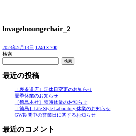
lovagelooungechair_2
投
フ
2023年5月13日
1240 × 700
稿
ル
検索
日:
サ
検索
イ
ズ
最近の投稿
［表参道店］定休日変更のお知らせ
夏季休業のお知らせ
［徳島本社］臨時休業のお知らせ
［徳島］Life Style Laboratory 休業のお知らせ
GW期間中の営業日に関するお知らせ
最近のコメント