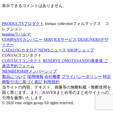
表示できるコメントはありません。
PRODUCTS
プロダクト
formax collection
フォルマックス コ
レクション
lapalma
ラパルマ
COMPANY
カンパニー
SERVICE
サービス
DESIGNERS
デザ
イナー
CATALOG
カタログ
NEWS
ニュース
SHOP
ショップ
CONTACT
コンタクト
CONTACT
コンタクト
RESERVE OMOTESANDO
表参道 ご
来店予約フォーム
MEMBERSHIP
メンバーシップ
製品について
採用情報
会社概要
プライバシーポリシー
特定
商取引法に基づく表記
利用規約
当サイトの内容、テキスト、画像等の無断転載・無断使用を
固く禁じます。また、NAVERまとめ等のまとめサイトへの
引用を厳禁いたします。
© 2020 estic origin group All rights reserved.