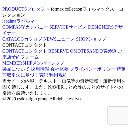
PRODUCTS
プロダクト
formax collection
フォルマックス コ
レクション
lapalma
ラパルマ
COMPANY
カンパニー
SERVICE
サービス
DESIGNERS
デザ
イナー
CATALOG
カタログ
NEWS
ニュース
SHOP
ショップ
CONTACT
コンタクト
CONTACT
コンタクト
RESERVE OMOTESANDO
表参道 ご
来店予約フォーム
MEMBERSHIP
メンバーシップ
製品について
採用情報
会社概要
プライバシーポリシー
特定
商取引法に基づく表記
利用規約
当サイトの内容、テキスト、画像等の無断転載・無断使用を
固く禁じます。また、NAVERまとめ等のまとめサイトへの
引用を厳禁いたします。
© 2020 estic origin group All rights reserved.