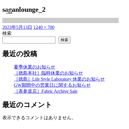
saganlounge_2
投
フ
2023年5月13日
1240 × 700
稿
ル
検索
日:
サ
検索
イ
ズ
最近の投稿
夏季休業のお知らせ
［徳島本社］臨時休業のお知らせ
［徳島］Life Style Laboratory 休業のお知らせ
GW期間中の営業日に関するお知らせ
［表参道店］Fabric Archive Sale
最近のコメント
表示できるコメントはありません。