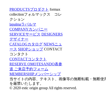
PRODUCTS
プロダクト
formax
collection
フォルマックス コレ
クション
lapalma
ラパルマ
COMPANY
カンパニー
SERVICE
サービス
DESIGNERS
デザイナー
CATALOG
カタログ
NEWS
ニュ
ース
SHOP
ショップ
CONTACT
コンタクト
CONTACT
コンタクト
RESERVE OMOTESANDO
表参
道 ご来店予約フォーム
MEMBERSHIP
メンバーシップ
当サイトの内容、テキスト、画像等の無断転載・無断使用
を厳禁いたします。
© 2020 estic origin group All rights reserved.