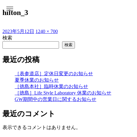
hilton_3
投
フ
2023年5月12日
1240 × 700
稿
ル
検索
日:
サ
検索
イ
ズ
最近の投稿
［表参道店］定休日変更のお知らせ
夏季休業のお知らせ
［徳島本社］臨時休業のお知らせ
［徳島］Life Style Laboratory 休業のお知らせ
GW期間中の営業日に関するお知らせ
最近のコメント
表示できるコメントはありません。