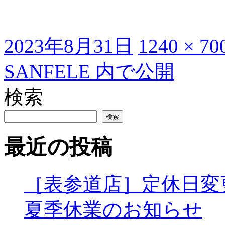
投
フ
2023年8月31日
1240 × 70
稿
ル
日:
サ
投
SANFELE
内で公開
イ
ズ
稿
検索
ナ
ビ
検索
ゲ
最近の投稿
ー
シ
ョ
［表参道店］定休日変
ン
夏季休業のお知らせ