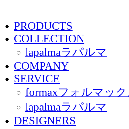
PRODUCTS
COLLECTION
lapalma
ラパルマ
COMPANY
SERVICE
formax
フォルマック
lapalma
ラパルマ
DESIGNERS