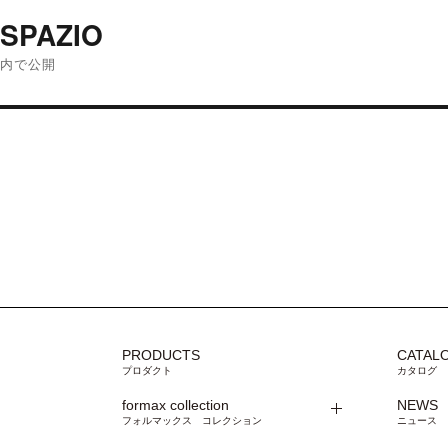
投
稿
SPAZIO
ナ
内で公開
ビ
ゲ
ー
シ
ョ
ン
PRODUCTS
CATAL
プロダクト
カタログ
formax collection
NEWS
フォルマックス コレクション
ニュース