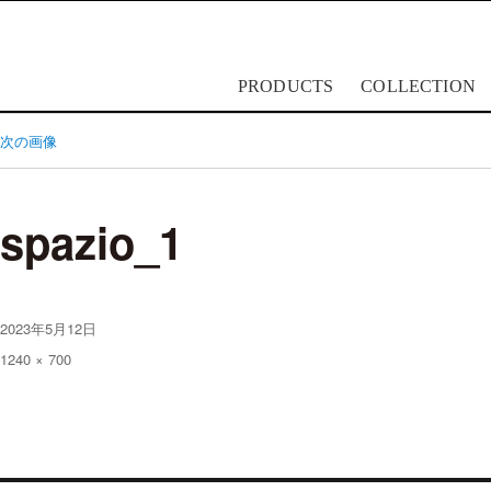
PRODUCTS
COLLECTION
lapalma
ラパルマ
次の画像
spazio_1
投
2023年5月12日
稿
フ
1240 × 700
日:
ル
サ
イ
ズ