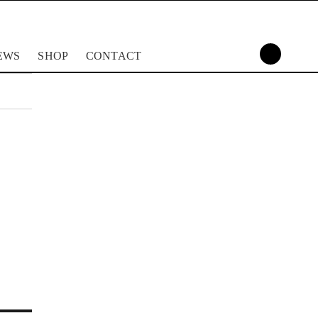
EWS
SHOP
CONTACT
CONTACT
RESERVE
| MEMBER
OMOTESA
SHIP
NDO
お問合せ | メン
表参道 ご来店予
バー登録
約フォーム