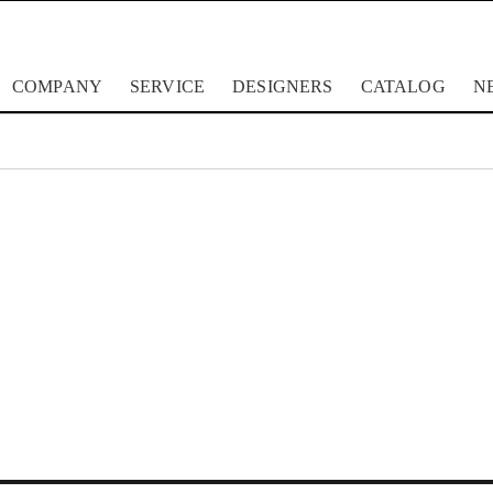
COMPANY
SERVICE
DESIGNERS
CATALOG
N
formax
lapalma
フォルマック
ラパルマ
ス