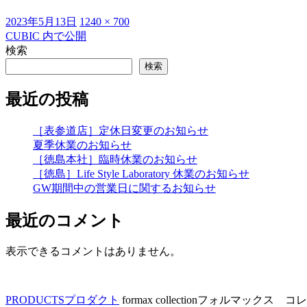
投
フ
2023年5月13日
1240 × 700
稿
ル
CUBIC
内で公開
投
日:
サ
検索
稿
イ
検索
ズ
ナ
最近の投稿
ビ
ゲ
［表参道店］定休日変更のお知らせ
夏季休業のお知らせ
ー
［徳島本社］臨時休業のお知らせ
シ
［徳島］Life Style Laboratory 休業のお知らせ
GW期間中の営業日に関するお知らせ
ョ
ン
最近のコメント
表示できるコメントはありません。
PRODUCTS
プロダクト
formax collection
フォルマックス コレ