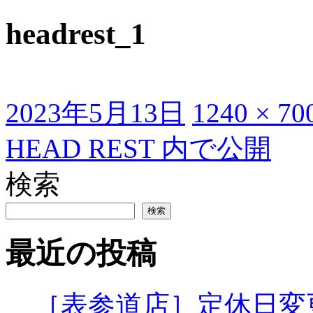
headrest_1
投
フ
2023年5月13日
1240 × 70
稿
ル
日:
サ
投
HEAD REST
内で公開
イ
ズ
稿
検索
ナ
ビ
検索
ゲ
最近の投稿
ー
シ
ョ
［表参道店］定休日変