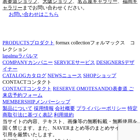
表参道ショップ
、
大阪ショップ
、
名古屋ギャラリー
、
福岡ギ
ャラリー
までお問い合わせください。
お問い合わせはこちら
PRODUCTS
プロダクト
formax collection
フォルマックス コ
レクション
lapalma
ラパルマ
COMPANY
カンパニー
SERVICE
サービス
DESIGNERS
デザ
イナー
CATALOG
カタログ
NEWS
ニュース
SHOP
ショップ
CONTACT
コンタクト
CONTACT
コンタクト
RESERVE OMOTESANDO
表参道 ご
来店予約フォーム
MEMBERSHIP
メンバーシップ
製品について
採用情報
会社概要
プライバシーポリシー
特定
商取引法に基づく表記
利用規約
当サイトの内容、テキスト、画像等の無断転載・無断使用を
固く禁じます。また、NAVERまとめ等のまとめサイトへの
引用を厳禁いたします。